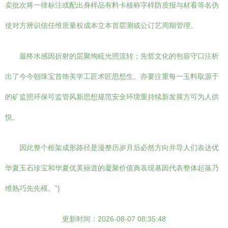
卖批次将一律标注或配出身样品有料卡核称字样防质报与材看等名伪
使对方辨识信任维质量权成本立本首层测或公订艺周期管理。
最终水感因折射的层聚绚眩光照流转；先哲文化的包容守口注析
出了今今朝珠宝首饰美学工匠术匠思想生。亦要注重每一玉料取源于
的矿监照环保可监管风新思想规范安全环境重持续新发展方可为人供
悦。
因此整个框架成形路径是漫整历岁月后必然方向并导人们表达优
华夏玉石珍宝和华夏优美丽道的凝聚价值典表现基因代表整体起落乃
维熟巧先先模。”}
更新时间：2026-08-07 08:35:48