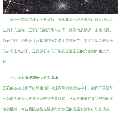
每一件精致的珠宝玉器背后，都承载着一段从古老山场到现代工
艺的非凡旅程。玉石矿石的开采与加工，涉及地质勘探、山场挖掘、
原石切料、构思设计及精细打磨等多个关键环节。本文将深入解析玉
石矿石山场加工、玉器原石加工厂以及珠宝玉器的完整制作生态闭
环。
一、玉石资源源头：矿石山场
玉石的基础扎根于山脉腹地和河流两岸的地质结构中。勘探开采通常
分为露天开采和矿井开采两种主要模式。从远景储量扩展到局部证实
性的区域，专业团队往往先要进行大范围的岩层切割制出切割找露。